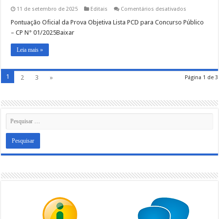
MIRIM
em
11 de setembro de 2025
Editais
Comentários desativados
PONTUAÇÃO
OFICIAL
Pontuação Oficial da Prova Objetiva Lista PCD para Concurso Público
DA
– CP N° 01/2025Baixar
PROVA
OBJETIVA
–
Leia mais »
LISTA
PCD
CONCURSO
PÚBLICO
1
2
3
»
Página 1 de 3
Nº
01/2025
DA
PREFEITURA
DE
BIRITIBA
MIRIM