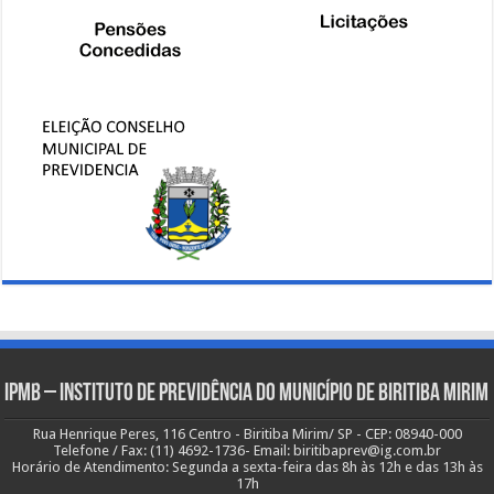
IPMB – Instituto de Previdência do Município de Biritiba Mirim
Rua Henrique Peres, 116 Centro - Biritiba Mirim/ SP - CEP: 08940-000
Telefone / Fax: (11) 4692-1736- Email: biritibaprev@ig.com.br
Horário de Atendimento: Segunda a sexta-feira das 8h às 12h e das 13h às
17h