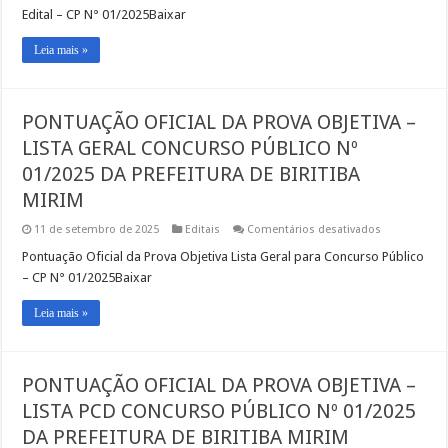
DE
Edital – CP N° 01/2025Baixar
HOMOLOGA
DO
Leia mais »
RESULTADO
FINAL
E
CLASSIFICAÇ
CONCURSO
PONTUAÇÃO OFICIAL DA PROVA OBJETIVA –
PÚBLICO
Nº
LISTA GERAL CONCURSO PÚBLICO Nº
01/2025
01/2025 DA PREFEITURA DE BIRITIBA
MIRIM
em
11 de setembro de 2025
Editais
Comentários desativados
PONTUAÇÃO
OFICIAL
Pontuação Oficial da Prova Objetiva Lista Geral para Concurso Público
DA
– CP N° 01/2025Baixar
PROVA
OBJETIVA
–
Leia mais »
LISTA
GERAL
CONCURSO
PÚBLICO
Nº
PONTUAÇÃO OFICIAL DA PROVA OBJETIVA –
01/2025
DA
LISTA PCD CONCURSO PÚBLICO Nº 01/2025
PREFEITURA
DE
DA PREFEITURA DE BIRITIBA MIRIM
BIRITIBA