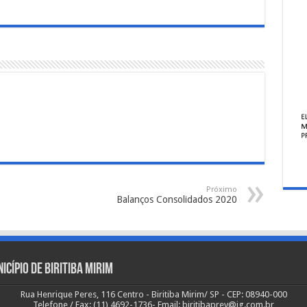
Próximo
Balanços Consolidados 2020
icípio de Biritiba Mirim
Rua Henrique Peres, 116 Centro - Biritiba Mirim/ SP - CEP: 08940-000
Telefone / Fax: (11) 4692-1736- Email: biritibaprev@ig.com.br