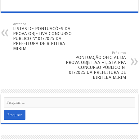
AS
PROVAS
PRÁTICAS
CONCURSO
PÚBLICO
Nº
Anterior
01/2025
LISTAS DE PONTUAÇÕES DA
DA
PREFEITURA
PROVA OBJETIVA CONCURSO
DE
PÚBLICO Nº 01/2025 DA
BIRITIBA
PREFEITURA DE BIRITIBA
MIRIM
MIRIM
Próximo
PONTUAÇÃO OFICIAL DA
PROVA OBJETIVA – LISTA PPA
CONCURSO PÚBLICO Nº
01/2025 DA PREFEITURA DE
BIRITIBA MIRIM